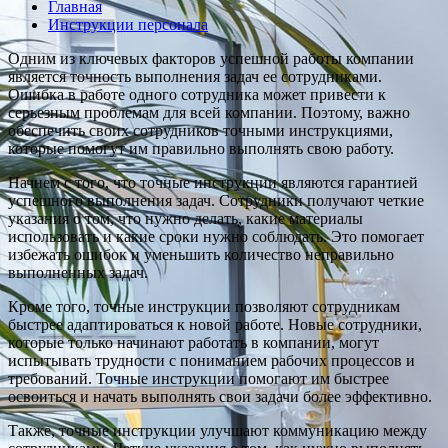
Главная
Инструкции персонала
Одним из ключевых факторов успешной работы компании
является точность выполнения задач ее сотрудниками.
Ошибка в работе одного сотрудника может привести к
серьезным проблемам для всей компании. Поэтому, важно
обеспечить своих сотрудников точными инструкциями,
которые помогут им правильно выполнять свою работу.
Начнем с того, что точные инструкции являются гарантией
успешного выполнения задач. Сотрудники получают четкие
указания о том, что нужно делать, какие материалы
использовать и какие сроки нужно соблюдать. Это помогает
избежать ошибок и уменьшить количество неправильно
выполненных задач.
Кроме того, точные инструкции позволяют сотрудникам
быстрее адаптироваться к новой работе. Новые сотрудники,
которые только начинают работать в компании, могут
испытывать трудности с пониманием рабочих процессов и
требований. Точные инструкции помогают им быстрее
освоиться и начать выполнять свои задачи более эффективно.
Также, точные инструкции улучшают коммуникацию между