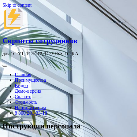
Skip to content
Скрипты сотрудников
для 1С:УТ, 1С:ERP, 1С:УНФ, 1С:КА
Главная
Преимущества
Видео
Демо-версия
Скачать
Стоимость
Напишите нам
8 800 201-33-18
Инструкции персонала