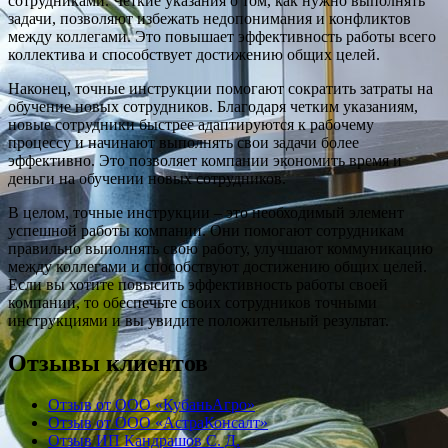
сотрудниками. Четкие указания о том, как нужно выполнять
задачи, позволяют избежать недопонимания и конфликтов
между коллегами. Это повышает эффективность работы всего
коллектива и способствует достижению общих целей.
Наконец, точные инструкции помогают сократить затраты на
обучение новых сотрудников. Благодаря четким указаниям,
новые сотрудники быстрее адаптируются к рабочему
процессу и начинают выполнять свои задачи более
эффективно. Это позволяет компании экономить время и
деньги на обучении новых сотрудников.
В целом, точные инструкции – это необходимый элемент
успешной работы компании. Они помогают сотрудникам
правильно выполнять свою работу, улучшают коммуникацию
между коллегами и способствуют достижению общих целей.
Если вы хотите повысить эффективность работы своей
компании, то обеспечьте своих сотрудников точными
инструкциями и вы увидите положительный результат.
Отзывы клиентов
Отзыв от ООО «КубаньАгро»
Отзыв от ООО «АстраКонсалт»
Отзыв ИП Кандрашов С. Д.