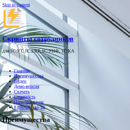
Skip to content
Скрипты сотрудников
для 1С:УТ, 1С:ERP, 1С:УНФ, 1С:КА
Главная
Преимущества
Видео
Демо-версия
Скачать
Стоимость
Напишите нам
8 800 201-33-18
Преимущества