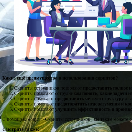
Какие ещё преимущества в использовании скриптов?
Скрипты сотрудников позволяют
предоставить полное и
Скрипты помогают сотрудникам
понять, какие задачи 
Скрипты помогают
предоставить четкую структуру
для
Скрипты помогают
предотвратить недоразумения и к
Скрипты помогают
улучшить эффективность и произв
С помощью модуля «Скрипты сотрудников» вы также можете с
Смотрите также: