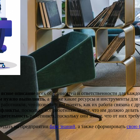
 ясное описание
всех обязанностей и ответственности для кажд
им нужно выполнять
, а также какие ресурсы и инструменты для
 работников, что позволяет им понять, как их работа связана с 
онфликты
, поскольку все работники знают, что им должно делать
одительность
работников, поскольку они знают, что от них требу
оздать на предприятии
базу знаний
, а также сформировать
свою 