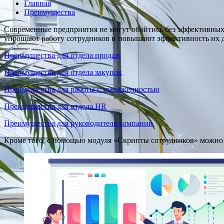
Главная
Преимущества
Современные предприятия не могут обойтись без эффективных
упрощают работу сотрудников и повышают эффективность их д
Преимущества для отдела продаж
Преимущества для отдела закупок
Преимущества для работы с задолженностью
Преимущества для отдела HR
Преимущества для руководителя компании
Кроме того, с помощью модуля «Скрипты сотрудников» можно