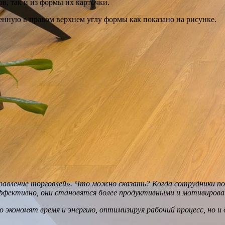
в, так и из формы их карточки.
енную в правом верхнем углу формы как показано на рисунке.
равление торговлей». Что можно сказать? Когда сотрудники п
эффективно, они становятся более продуктивными и мотивиров
экономят время и энергию, оптимизируя рабочий процесс, но и