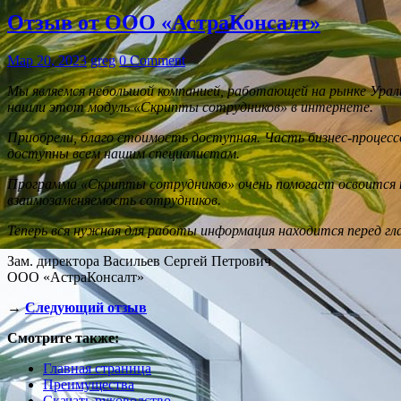
Отзыв от ООО «АстраКонсалт»
Мар 20, 2023
greg
0 Comment
Мы являемся небольшой компанией, работающей на рынке Уральс
нашли этот модуль «Скрипты сотрудников» в интернете.
Приобрели, благо стоимость доступная. Часть бизнес-процесс
доступны всем нашим специалистам.
Программа «Скрипты сотрудников» очень помогает освоится 
взаимозаменяемость сотрудников.
Теперь вся нужная для работы информация находится перед гла
Зам. директора Васильев Сергей Петрович
ООО «АстраКонсалт»
→
Следующий отзыв
Смотрите также:
Главная страница
Преимущества
Скачать руководство