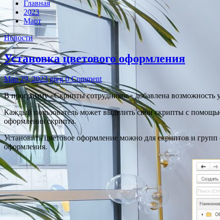
Главная
2023
Март
Новости
Установка цветового оформления
Мар 29, 2023
greg
0 Comment
В программу «Скрипты сотрудников» добавлена возможность у
Каждый пользователь может выделить свои скрипты с помощью
оформления скрипта.
Установить цветовое оформление можно для скриптов и групп 
оформления.