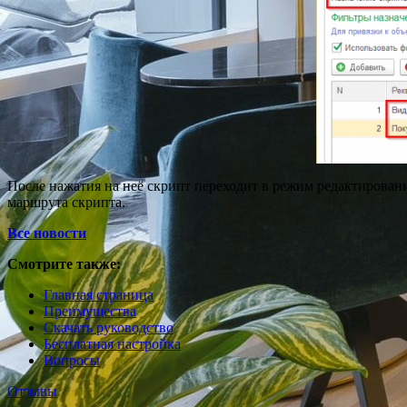
После нажатия на неё скрипт переходит в режим редактировани
маршрута скрипта.
Все новости
Смотрите также:
Главная страница
Преимущества
Скачать руководство
Бесплатная настройка
Вопросы
Отзывы