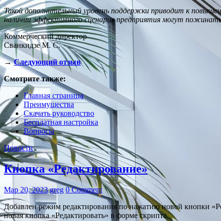
Такой дополнительный уровень поддержки приводит к повыше
наличии эффективного сценария предприятия могут пожинать
Коммерческий директор
Сванкидзе М. С.
→
Следующий отзыв
Смотрите также:
Главная страница
Преимущества
Скачать руководство
Бесплатная настройка
Вопросы
Новости
Кнопка «Редактирование»
Мар 20, 2023
greg
0 Comment
Добавлен режим редактирования по нажатию новой кнопки «Ред
новая кнопка «Редактировать» в форме скрипта.