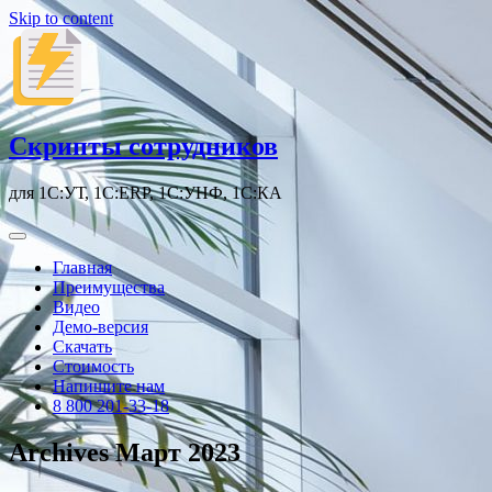
Skip to content
Скрипты сотрудников
для 1С:УТ, 1С:ERP, 1С:УНФ, 1С:КА
Главная
Преимущества
Видео
Демо-версия
Скачать
Стоимость
Напишите нам
8 800 201-33-18
Archives Март 2023