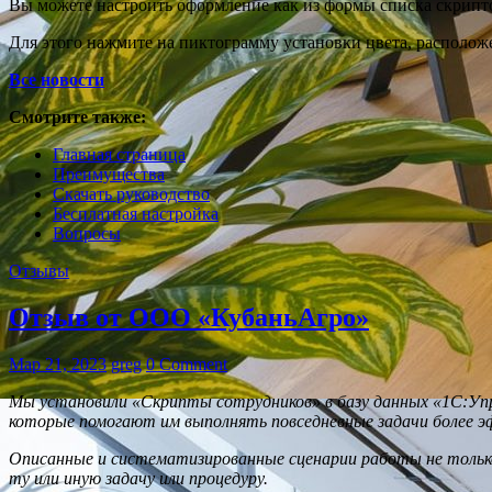
Вы можете настроить оформление как из формы списка скрипто
Для этого нажмите на пиктограмму установки цвета, располож
Все новости
Смотрите также:
Главная страница
Преимущества
Скачать руководство
Бесплатная настройка
Вопросы
Отзывы
Отзыв от ООО «КубаньАгро»
Мар 21, 2023
greg
0 Comment
Мы установили «Скрипты сотрудников» в базу данных «1С:Уп
которые помогают им выполнять повседневные задачи более 
Описанные и систематизированные сценарии работы не только 
ту или иную задачу или процедуру.